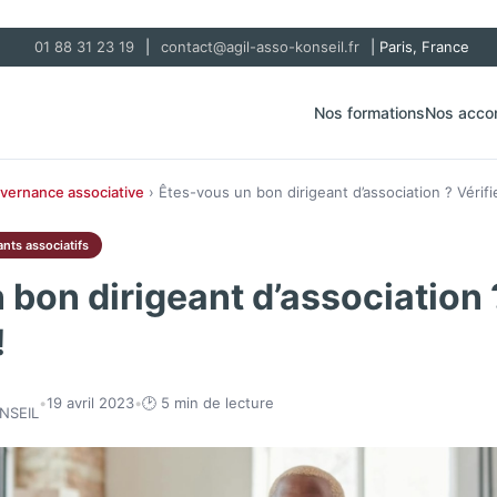
01 88 31 23 19
|
contact@agil-asso-konseil.fr
| Paris, France
Nos formations
Nos acc
vernance associative
› Êtes-vous un bon dirigeant d’association ? Vérifi
ants associatifs
bon dirigeant d’association 
!
•
19 avril 2023
•
🕑 5 min de lecture
NSEIL