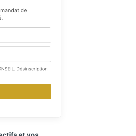
re mandat de
é.
ONSEIL. Désinscription
ectifs et vos