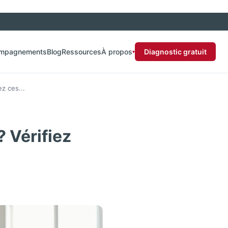
ompagnements
Blog
Ressources
À propos
Diagnostic gratuit
▾
ez ces...
? Vérifiez