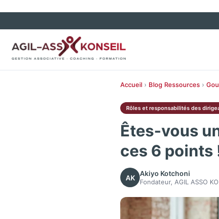
Accueil
›
Blog
Ressources
›
Gou
Rôles et responsabilités des dirige
Êtes-vous un 
ces 6 points 
Akiyo Kotchoni
AK
Fondateur, AGIL ASSO KO