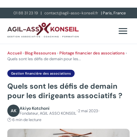
01 88 31 23 19
|
contact@agil-asso-konseil.fr
| Paris, France
Accueil
›
Blog
Ressources
›
Pilotage financier des associations
›
Quels sont les défis de demain pour les...
Gestion financière des associations
Quels sont les défis de demain
pour les dirigeants associatifs ?
Akiyo Kotchoni
AK
•
2 mai 2023
•
Fondateur, AGIL ASSO KONSEIL
🕑 6 min de lecture