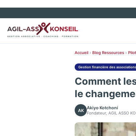
Accueil
›
Blog
Ressources
›
Pilo
Gestion financière des association
Comment les 
le changemen
Akiyo Kotchoni
AK
Fondateur, AGIL ASSO KO