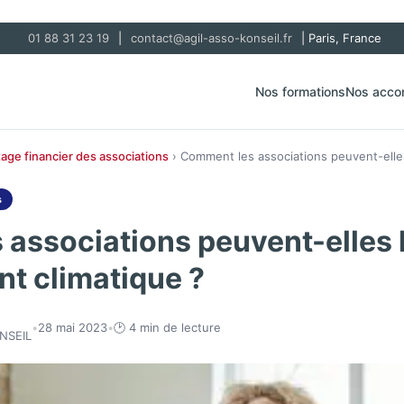
01 88 31 23 19
|
contact@agil-asso-konseil.fr
| Paris, France
Nos formations
Nos acc
tage financier des associations
› Comment les associations peuvent-elles
s
associations peuvent-elles l
t climatique ?
•
28 mai 2023
•
🕑 4 min de lecture
NSEIL