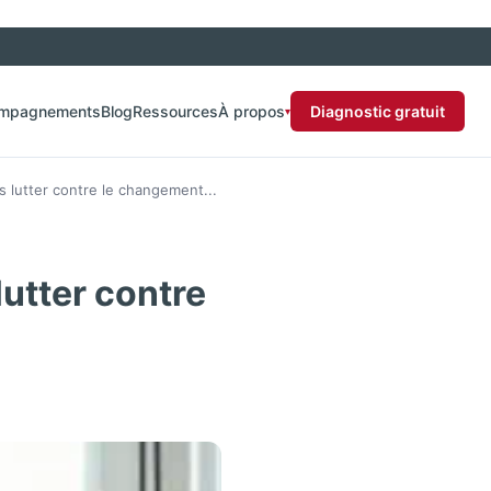
ompagnements
Blog
Ressources
À propos
Diagnostic gratuit
▾
 lutter contre le changement...
utter contre