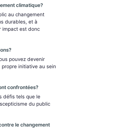
ngement climatique?
ublic au changement
s durables, et à
r impact est donc
ions?
Vous pouvez devenir
ropre initiative au sein
sont confrontées?
 défis tels que le
scepticisme du public
 contre le changement