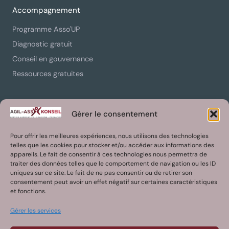
Accompagnement
Programme Asso'UP
Diagnostic gratuit
Conseil en gouvernance
Ressources gratuites
Contact
Gérer le consentement
01 88 31 23 19
Pour offrir les meilleures expériences, nous utilisons des technologies
contact@agil-asso-konseil.fr
telles que les cookies pour stocker et/ou accéder aux informations des
appareils. Le fait de consentir à ces technologies nous permettra de
Paris, France
traiter des données telles que le comportement de navigation ou les ID
LinkedIn
uniques sur ce site. Le fait de ne pas consentir ou de retirer son
consentement peut avoir un effet négatif sur certaines caractéristiques
et fonctions.
Membre du reseau
Gérer les services