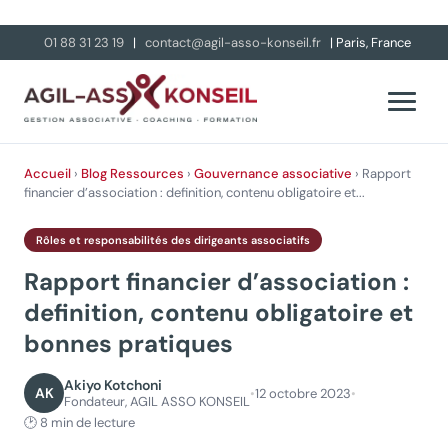
01 88 31 23 19
|
contact@agil-asso-konseil.fr
| Paris, France
Accueil
›
Blog
Ressources
›
Gouvernance associative
› Rapport
financier d’association : definition, contenu obligatoire et...
Rôles et responsabilités des dirigeants associatifs
Rapport financier d’association :
definition, contenu obligatoire et
bonnes pratiques
Akiyo Kotchoni
AK
•
12 octobre 2023
•
Fondateur, AGIL ASSO KONSEIL
🕑 8 min de lecture